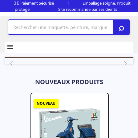
Paiement Sécurisé
|
Emballage soigné, Produit
protégé
|
Site recommandé par ses clients
⌕
Précédent
Suiv


NOUVEAUX PRODUITS
NOUVEAU